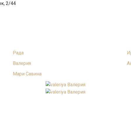
к, 2/44
Рада
И
Валерия
А
Мари Савина