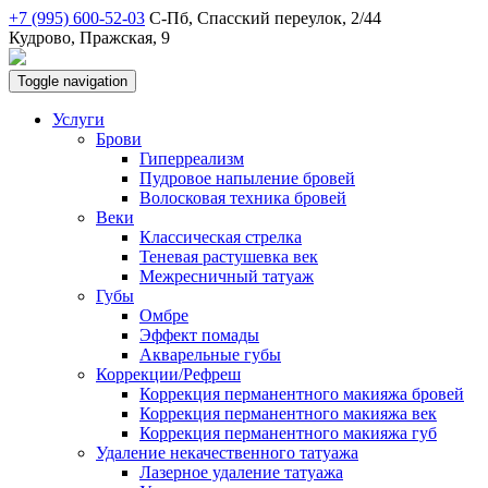
+7 (995) 600-52-03
С-Пб, Спасский переулок, 2/44
Кудрово, Пражская, 9
Toggle navigation
Услуги
Брови
Гиперреализм
Пудровое напыление бровей
Волосковая техника бровей
Веки
Классическая стрелка
Теневая растушевка век
Межресничный татуаж
Губы
Омбре
Эффект помады
Акварельные губы
Коррекции/Рефреш
Коррекция перманентного макияжа бровей
Коррекция перманентного макияжа век
Коррекция перманентного макияжа губ
Удаление некачественного татуажа
Лазерное удаление татуажа